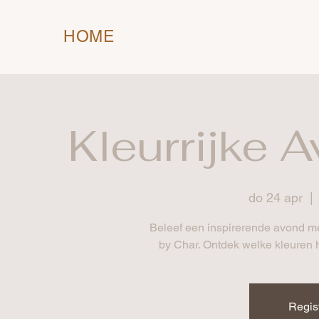
HOME
Kleurrijke A
do 24 apr
  | 
Beleef een inspirerende avond me
by Char. Ontdek welke kleuren he
Regist