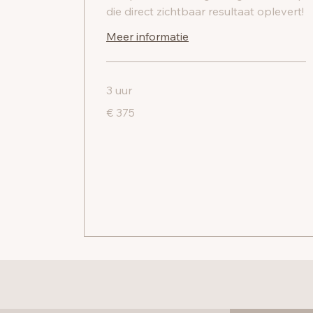
die direct zichtbaar resultaat oplevert!
Meer informatie
3 uur
375
€ 375
euro